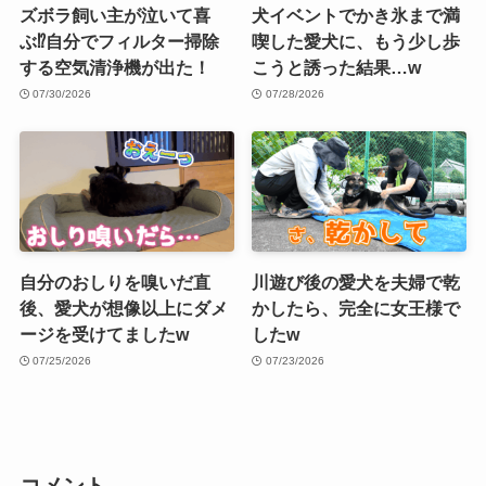
ズボラ飼い主が泣いて喜
犬イベントでかき氷まで満
ぶ⁉︎自分でフィルター掃除
喫した愛犬に、もう少し歩
する空気清浄機が出た！
こうと誘った結果…w
07/30/2026
07/28/2026
自分のおしりを嗅いだ直
川遊び後の愛犬を夫婦で乾
後、愛犬が想像以上にダメ
かしたら、完全に女王様で
ージを受けてましたw
したw
07/25/2026
07/23/2026
コメント