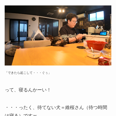
「できたら起こして・・・ぐぅ」
って、寝るんかーい！
・・・ったく、待てない犬＝維桜さん（待つ時間
は寝る）ですｗ