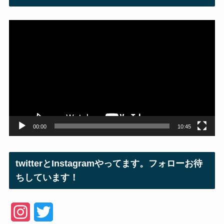
動
画
プ
レ
ー
ヤ
ー
00:00
10:45
twitterとInstagramやってます。フォローお待
ちしています！
I
T