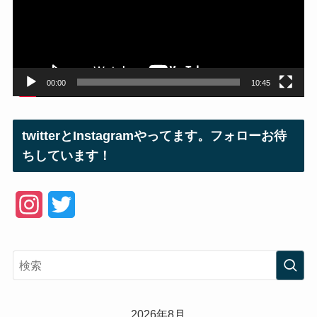
ー
ヤ
ー
00:00
10:45
twitterとInstagramやってます。フォローお待
ちしています！
I
T
n
w
s
i
t
t
a
t
2026年8月