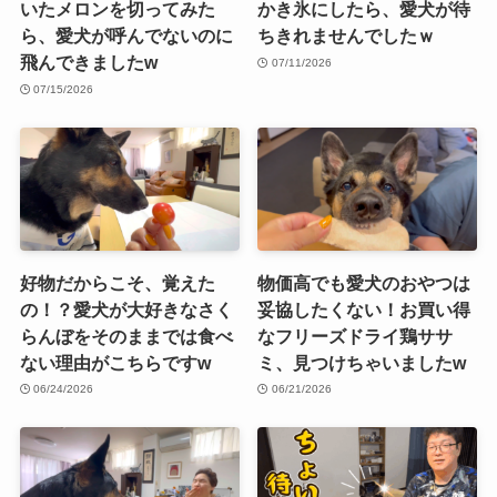
いたメロンを切ってみた
かき氷にしたら、愛犬が待
ら、愛犬が呼んでないのに
ちきれませんでしたｗ
飛んできましたw
07/11/2026
07/15/2026
好物だからこそ、覚えた
物価高でも愛犬のおやつは
の！？愛犬が大好きなさく
妥協したくない！お買い得
らんぼをそのままでは食べ
なフリーズドライ鶏ササ
ない理由がこちらですw
ミ、見つけちゃいましたw
06/24/2026
06/21/2026