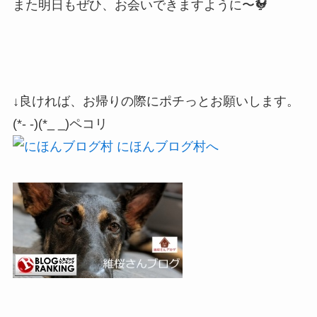
また明日もぜひ、お会いできますように〜🐓
↓良ければ、お帰りの際にポチっとお願いします。
(*- -)(*_ _)ペコリ