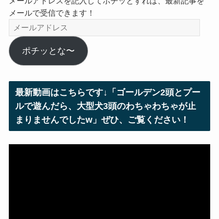
メールアドレスを記入してポチッとすれば、最新記事を
メールで受信できます！
メ
ー
ル
ポチッとな〜
ア
ド
レ
最新動画はこちらです↓「ゴールデン2頭とプー
ス
ルで遊んだら、大型犬3頭のわちゃわちゃが止
まりませんでしたw」ぜひ、ご覧ください！
動
画
プ
レ
ー
ヤ