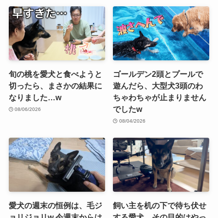
旬の桃を愛犬と食べようと
ゴールデン2頭とプールで
切ったら、まさかの結果に
遊んだら、大型犬3頭のわ
なりました…w
ちゃわちゃが止まりません
でしたw
08/06/2026
08/04/2026
愛犬の週末の恒例は、毛ジ
飼い主を机の下で待ち伏せ
ョリジョリw 今週末からは
する愛犬、その目的はやっ