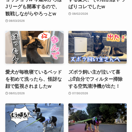
Jリーグも開幕するので、
ぱりコレでしたw
観戦しながらやろっとw
08/02/2026
08/03/2026
愛犬が毎晩寝ているベッド
ズボラ飼い主が泣いて喜
を初めて洗ったら、怪訝な
ぶ⁉︎自分でフィルター掃除
顔で監視されましたw
する空気清浄機が出た！
08/01/2026
07/30/2026