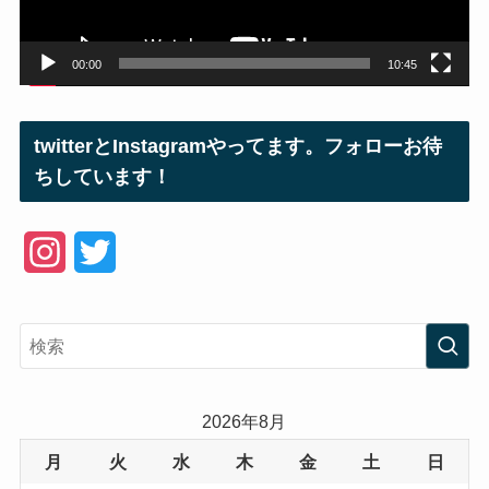
ー
00:00
10:45
twitterとInstagramやってます。フォローお待
ちしています！
I
T
n
w
s
i
t
t
a
t
2026年8月
g
e
月
火
水
木
金
土
日