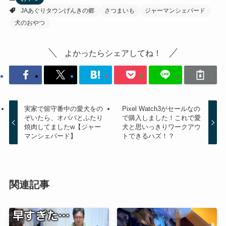
JAあぐりタウンげんきの郷
さつまいも
ジャーマンシェパード
犬のおやつ
よかったらシェアしてね！
実家で留守番中の愛犬をの
Pixel Watch3がセールなの
ぞいたら、オババとふたり
で購入しました！これで愛
焼肉してましたw【ジャー
犬と思いっきりワークアウ
マンシェパード】
トできるハズ！？
関連記事