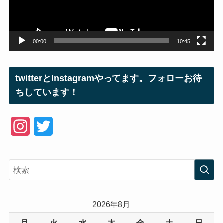
ヤ
ー
00:00
10:45
twitterとInstagramやってます。フォローお待
ちしています！
I
T
n
w
s
i
t
t
a
t
2026年8月
g
e
月
火
水
木
金
土
日