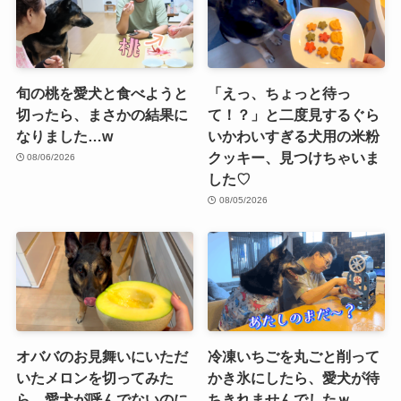
旬の桃を愛犬と食べようと
「えっ、ちょっと待っ
切ったら、まさかの結果に
て！？」と二度見するぐら
なりました…w
いかわいすぎる犬用の米粉
クッキー、見つけちゃいま
08/06/2026
した♡
08/05/2026
オババのお見舞いにいただ
冷凍いちごを丸ごと削って
いたメロンを切ってみた
かき氷にしたら、愛犬が待
ら、愛犬が呼んでないのに
ちきれませんでしたｗ