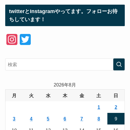
twitterとInstagramやってます。フォローお待
ちしています！
I
T
n
w
s
i
t
t
a
t
2026年8月
g
e
月
火
水
木
金
土
日
r
r
1
2
a
3
4
5
6
7
8
9
m