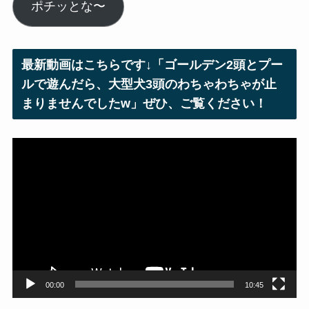
ル
ポチッとな〜
ア
ド
レ
最新動画はこちらです↓「ゴールデン2頭とプー
ス
ルで遊んだら、大型犬3頭のわちゃわちゃが止
まりませんでしたw」ぜひ、ご覧ください！
動
画
プ
レ
ー
ヤ
ー
00:00
10:45