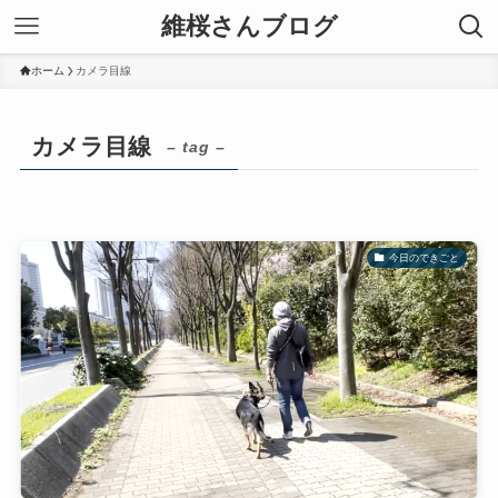
維桜さんブログ
ホーム
カメラ目線
カメラ目線
– tag –
今日のできごと