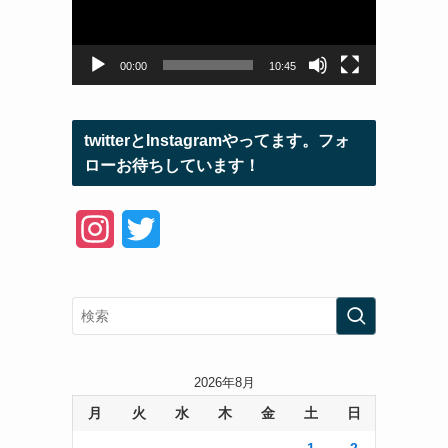
ー
ヤ
ー
00:00
10:45
twitterとInstagramやってます。フォ
ローお待ちしています！
I
T
n
w
s
i
t
t
a
t
2026年8月
月
火
水
木
金
土
日
g
e