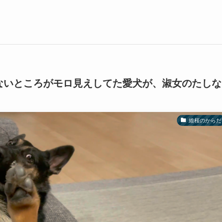
ないところがモロ見えしてた愛犬が、淑女のたしな
維桜のからだ