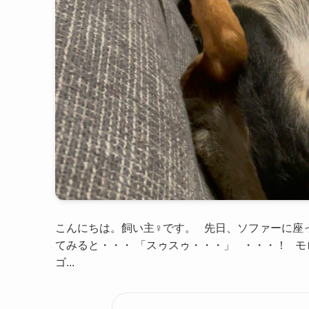
こんにちは。飼い主♀です。 先日、ソファーに座
てみると・・・ 「スゥスゥ・・・」 ・・・！ モ
ゴ...