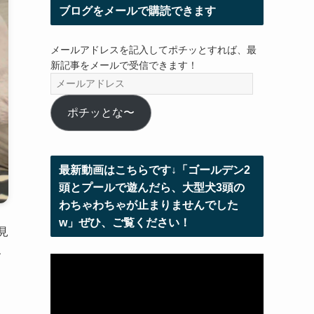
ブログをメールで購読できます
メールアドレスを記入してポチッとすれば、最
新記事をメールで受信できます！
メ
ー
ル
ポチッとな〜
ア
ド
レ
最新動画はこちらです↓「ゴールデン2
ス
頭とプールで遊んだら、大型犬3頭の
わちゃわちゃが止まりませんでした
w」ぜひ、ご覧ください！
見
、
動
画
プ
レ