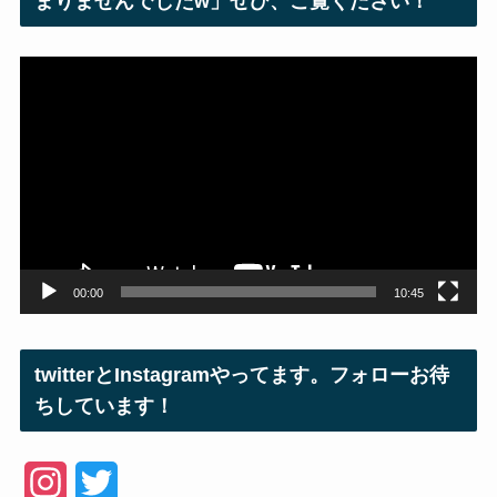
まりませんでしたw」ぜひ、ご覧ください！
動
画
プ
レ
ー
ヤ
ー
00:00
10:45
twitterとInstagramやってます。フォローお待
ちしています！
I
T