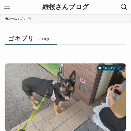
維桜さんブログ
ホーム
ゴキブリ
ゴキブリ
– tag –
今日のできごと