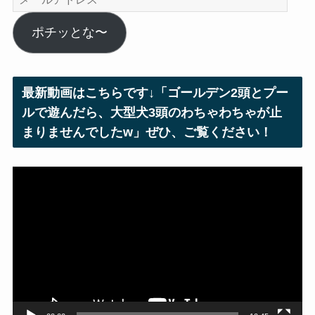
ー
ル
ポチッとな〜
ア
ド
レ
最新動画はこちらです↓「ゴールデン2頭とプー
ス
ルで遊んだら、大型犬3頭のわちゃわちゃが止
まりませんでしたw」ぜひ、ご覧ください！
動
画
プ
レ
ー
ヤ
ー