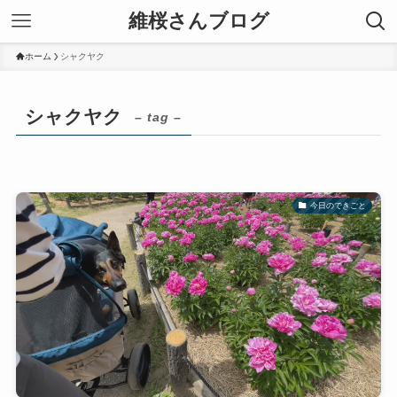
維桜さんブログ
ホーム
シャクヤク
シャクヤク
– tag –
今日のできごと