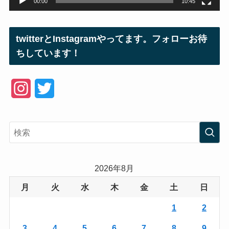
00:00
10:45
twitterとInstagramやってます。フォローお待
ちしています！
I
T
n
w
s
i
t
t
a
t
2026年8月
g
e
月
火
水
木
金
土
日
r
r
1
2
a
3
4
5
6
7
8
9