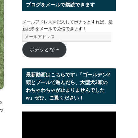
ブログをメールで購読できます
メールアドレスを記入してポチッとすれば、最
新記事をメールで受信できます！
メ
ー
ル
ポチッとな〜
ア
ド
レ
最新動画はこちらです↓「ゴールデン2
ス
頭とプールで遊んだら、大型犬3頭の
わちゃわちゃが止まりませんでした
w」ぜひ、ご覧ください！
っ
っ
動
画
プ
レ