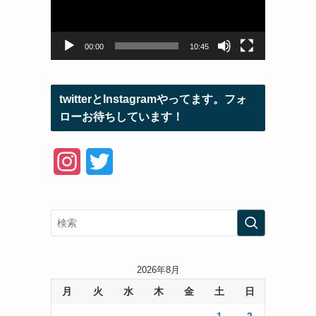
ー
ヤ
ー
00:00
10:45
twitterとInstagramやってます。フォ
ローお待ちしています！
I
T
n
w
s
i
t
t
a
t
2026年8月
月
火
水
木
金
土
日
g
e