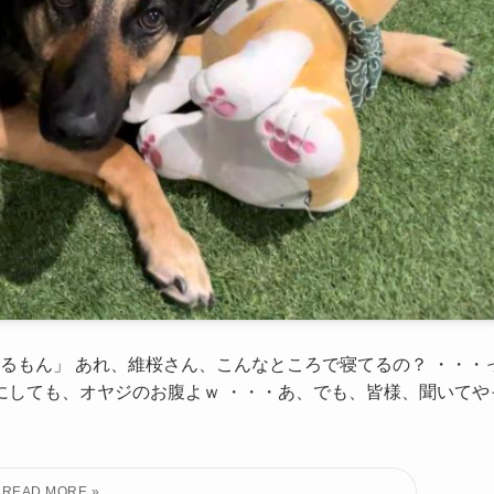
るもん」 あれ、維桜さん、こんなところで寝てるの？ ・・・
 にしても、オヤジのお腹よｗ ・・・あ、でも、皆様、聞いてや