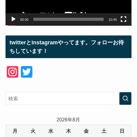
ー
00:00
10:45
twitterとInstagramやってます。フォローお待
ちしています！
I
T
n
w
s
i
t
t
a
t
2026年8月
g
e
月
火
水
木
金
土
日