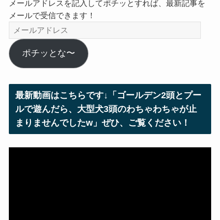
メールアドレスを記入してポチッとすれば、最新記事を
メールで受信できます！
メ
ー
ル
ポチッとな〜
ア
ド
レ
最新動画はこちらです↓「ゴールデン2頭とプー
ス
ルで遊んだら、大型犬3頭のわちゃわちゃが止
まりませんでしたw」ぜひ、ご覧ください！
動
画
プ
レ
ー
ヤ