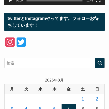
00:00
10:45
twitterとInstagramやってます。フォローお待
ちしています！
I
T
n
w
s
i
t
t
a
t
2026年8月
g
e
月
火
水
木
金
土
日
r
r
1
2
a
3
4
5
6
7
8
9