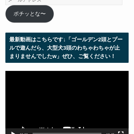
ー
ル
ポチッとな〜
ア
ド
レ
最新動画はこちらです↓「ゴールデン2頭とプー
ス
ルで遊んだら、大型犬3頭のわちゃわちゃが止
まりませんでしたw」ぜひ、ご覧ください！
動
画
プ
レ
ー
ヤ
ー