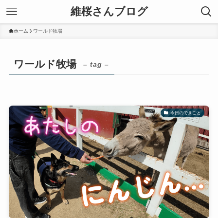
維桜さんブログ
ホーム
ワールド牧場
ワールド牧場
– tag –
今日のできごと