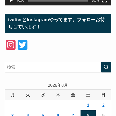
00:00
10:45
twitterとInstagramやってます。フォローお待
ちしています！
I
T
n
w
s
i
t
t
a
t
2026年8月
g
e
月
火
水
木
金
土
日
r
r
1
2
a
3
4
5
6
7
8
9