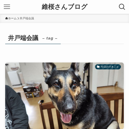
維桜さんブログ
ホーム
井戸端会議
井戸端会議
– tag –
今日のできごと