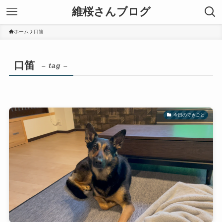
維桜さんブログ
ホーム
口笛
口笛
– tag –
今日のできごと