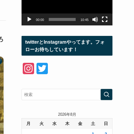
ー
ヤ
ー
00:00
10:45
ろ
twitterとInstagramやってます。フォ
ローお待ちしています！
I
T
n
w
s
i
t
t
a
t
2026年8月
月
火
水
木
金
土
日
g
e