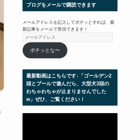
ブログをメールで購読できます
メールアドレスを記入してポチッとすれば、最
新記事をメールで受信できます！
メ
ー
ル
ポチッとな〜
ア
ド
レ
最新動画はこちらです↓「ゴールデン2
ス
頭とプールで遊んだら、大型犬3頭の
わちゃわちゃが止まりませんでした
w」ぜひ、ご覧ください！
」
動
画
プ
レ