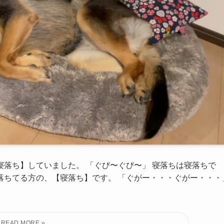
寝落ち】していました。 「ぐび〜ぐび〜」 寝落ちは寝落ちで
落ちてる方の、【寝落ち】です。 「ぐがー・・・ぐがー・・・