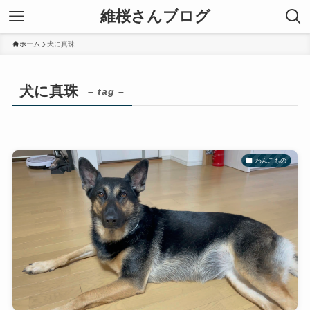
維桜さんブログ
ホーム
犬に真珠
犬に真珠
– tag –
わんこもの