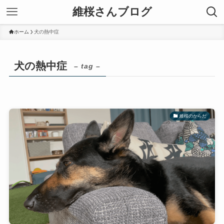
維桜さんブログ
ホーム
犬の熱中症
犬の熱中症
– tag –
維桜のからだ