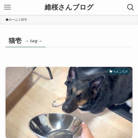
維桜さんブログ
ホーム
猫壱
猫壱
– tag –
わんこもの