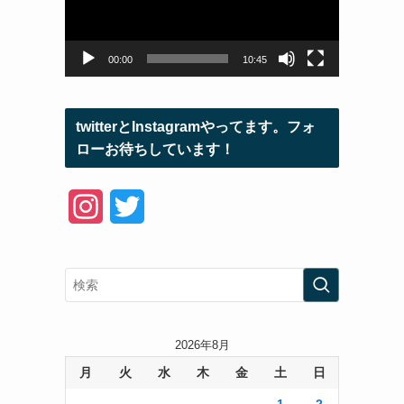
ー
ヤ
ー
00:00
10:45
twitterとInstagramやってます。フォ
ローお待ちしています！
I
T
n
w
s
i
t
t
a
t
2026年8月
月
火
水
木
金
土
日
g
e