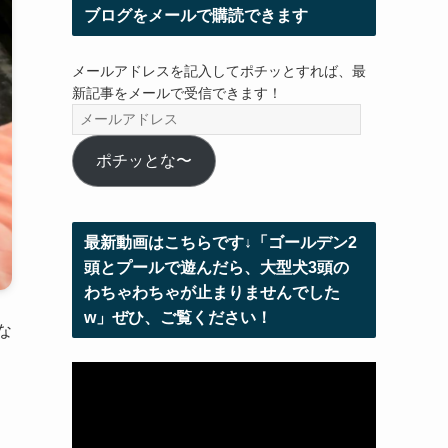
ブログをメールで購読できます
メールアドレスを記入してポチッとすれば、最
新記事をメールで受信できます！
メ
ー
ル
ポチッとな〜
ア
ド
レ
最新動画はこちらです↓「ゴールデン2
ス
頭とプールで遊んだら、大型犬3頭の
わちゃわちゃが止まりませんでした
w」ぜひ、ご覧ください！
な
動
画
プ
レ