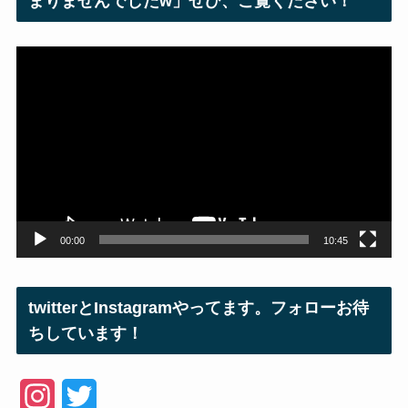
まりませんでしたw」ぜひ、ご覧ください！
動
画
プ
レ
ー
ヤ
ー
00:00
10:45
twitterとInstagramやってます。フォローお待
ちしています！
I
T