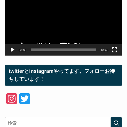
プ
レ
ー
ヤ
ー
00:00
10:45
twitterとInstagramやってます。フォローお待
ちしています！
I
T
n
w
s
i