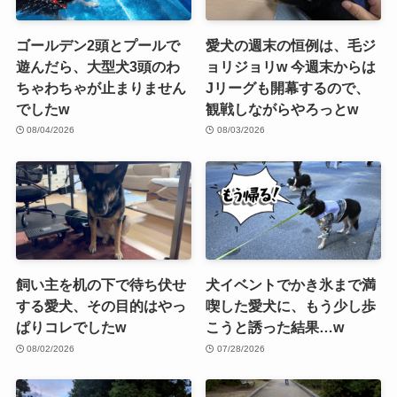
ゴールデン2頭とプールで
愛犬の週末の恒例は、毛ジ
遊んだら、大型犬3頭のわ
ョリジョリw 今週末からは
ちゃわちゃが止まりません
Jリーグも開幕するので、
でしたw
観戦しながらやろっとw
08/04/2026
08/03/2026
飼い主を机の下で待ち伏せ
犬イベントでかき氷まで満
する愛犬、その目的はやっ
喫した愛犬に、もう少し歩
ぱりコレでしたw
こうと誘った結果…w
08/02/2026
07/28/2026