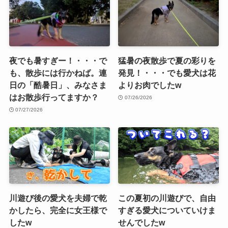
夜でも暑すぎー！・・・で
猛暑の夜散歩で夏の彩りを
も、散歩には行かねば。連
発見！・・・でも愛犬は花
日の「酷暑日」、みなさま
よりお肉でしたw
はお散歩行ってますか？
07/26/2026
07/27/2026
川遊び後の愛犬を夫婦で乾
この夏初の川遊びで、自由
かしたら、完全に女王様で
すぎる愛犬についていけま
したw
せんでしたw