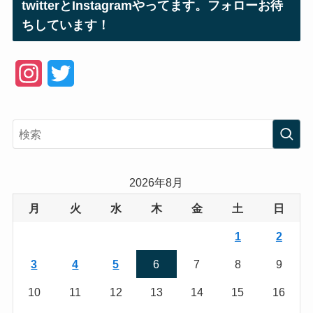
twitterとInstagramやってます。フォローお待
ちしています！
I
T
n
w
s
i
t
t
a
t
2026年8月
g
e
月
火
水
木
金
土
日
r
r
1
2
a
3
4
5
6
7
8
9
m
10
11
12
13
14
15
16