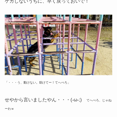
ケガしないうちに、早く戻っておいで！
「・・・う、動けない。助けてー！てへぺろ」
せやから言いましたやん・・・(-ω-;)
てへぺろ、じゃね
ーわｗ