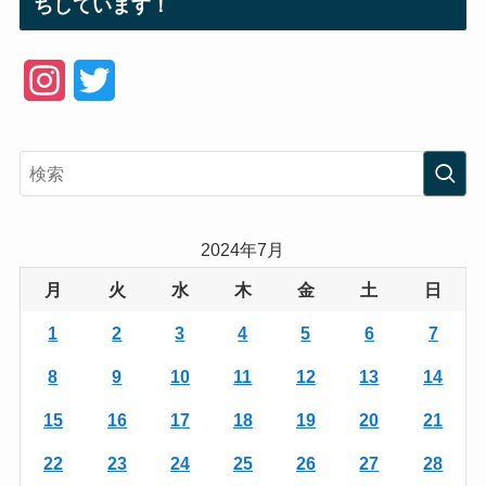
ちしています！
I
T
n
w
s
i
t
t
a
t
2024年7月
g
e
月
火
水
木
金
土
日
r
r
1
2
3
4
5
6
7
a
8
9
10
11
12
13
14
m
15
16
17
18
19
20
21
22
23
24
25
26
27
28