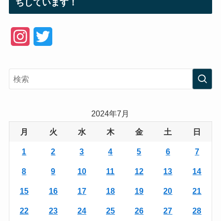
ちしています！
I
T
n
w
s
i
t
t
a
t
2024年7月
g
e
月
火
水
木
金
土
日
r
r
1
2
3
4
5
6
7
a
8
9
10
11
12
13
14
m
15
16
17
18
19
20
21
22
23
24
25
26
27
28