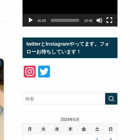
ー
ヤ
ー
00:00
10:45
twitterとInstagramやってます。フォ
ローお待ちしています！
I
T
n
w
s
i
t
t
a
t
2024年6月
月
火
水
木
金
土
日
g
e