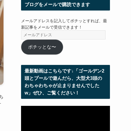
ブログをメールで購読できます
メールアドレスを記入してポチッとすれば、最
新記事をメールで受信できます！
メ
ー
ル
ポチッとな〜
ア
ド
レ
最新動画はこちらです↓「ゴールデン2
ス
頭とプールで遊んだら、大型犬3頭の
わちゃわちゃが止まりませんでした
w」ぜひ、ご覧ください！
ち
サ
動
画
プ
レ