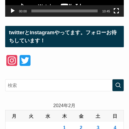
00:00
10:45
twitterとInstagramやってます。フォローお待
ちしています！
I
T
n
w
s
i
t
t
a
t
2024年2月
g
e
月
火
水
木
金
土
日
r
r
1
2
3
4