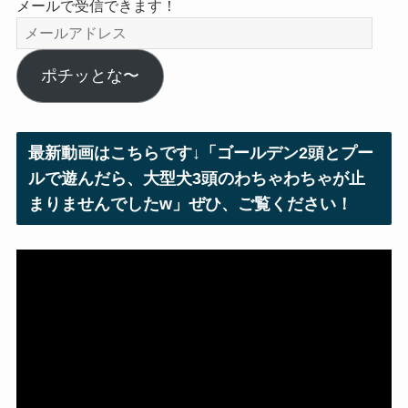
メールで受信できます！
メ
ー
ル
ポチッとな〜
ア
ド
レ
最新動画はこちらです↓「ゴールデン2頭とプー
ス
ルで遊んだら、大型犬3頭のわちゃわちゃが止
まりませんでしたw」ぜひ、ご覧ください！
動
画
プ
レ
ー
ヤ
ー