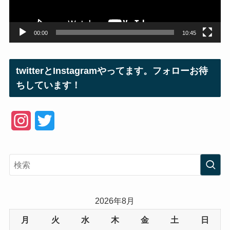
ー
00:00
10:45
twitterとInstagramやってます。フォローお待
ちしています！
I
T
n
w
s
i
t
t
a
t
2026年8月
g
e
月
火
水
木
金
土
日