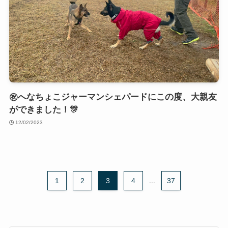
㊗へなちょこジャーマンシェパードにこの度、大親友
ができました！🎊
12/02/2023
1
2
3
4
...
37