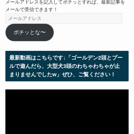
メールアドレスを記入してポチッとすれば、最新記事を
メールで受信できます！
メ
ー
ル
ポチッとな〜
ア
ド
レ
最新動画はこちらです↓「ゴールデン2頭とプー
ス
ルで遊んだら、大型犬3頭のわちゃわちゃが止
まりませんでしたw」ぜひ、ご覧ください！
動
画
プ
レ
ー
ヤ