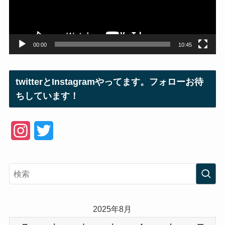
ヤ
ー
00:00
10:45
twitterとInstagramやってます。フォローお待
ちしています！
I
T
n
w
s
i
t
t
a
t
2025年8月