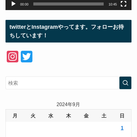
00:00
10:45
twitterとInstagramやってます。フォローお待
ちしています！
I
T
n
w
s
i
t
t
a
t
2024年9月
g
e
月
火
水
木
金
土
日
r
r
1