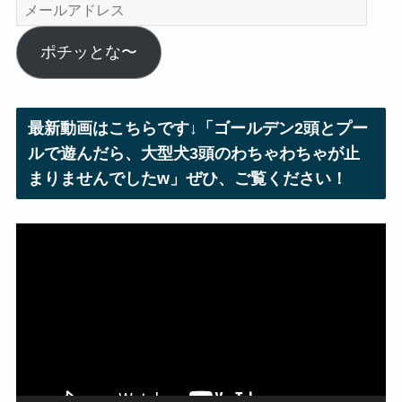
メ
ー
ル
ポチッとな〜
ア
ド
レ
最新動画はこちらです↓「ゴールデン2頭とプー
ス
ルで遊んだら、大型犬3頭のわちゃわちゃが止
まりませんでしたw」ぜひ、ご覧ください！
動
画
プ
レ
ー
ヤ
ー