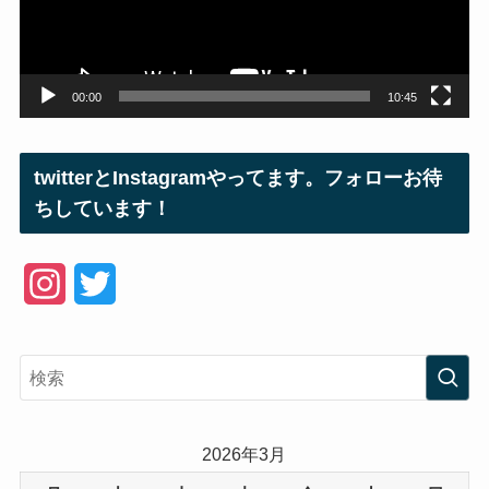
ヤ
ー
00:00
10:45
twitterとInstagramやってます。フォローお待
ちしています！
I
T
n
w
s
i
t
t
a
t
2026年3月