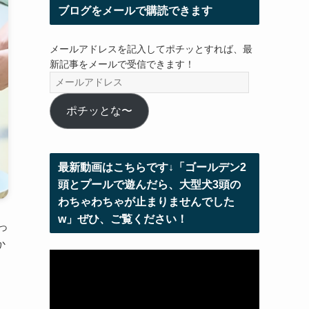
ブログをメールで購読できます
メールアドレスを記入してポチッとすれば、最
新記事をメールで受信できます！
メ
ー
ル
ポチッとな〜
ア
ド
レ
最新動画はこちらです↓「ゴールデン2
ス
頭とプールで遊んだら、大型犬3頭の
わちゃわちゃが止まりませんでした
w」ぜひ、ご覧ください！
っ
か
動
画
プ
レ