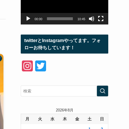
ー
ヤ
ー
00:00
10:45
twitterとInstagramやってます。フォ
ローお待ちしています！
I
T
n
w
s
i
t
t
a
t
2026年8月
月
火
水
木
金
土
日
g
e