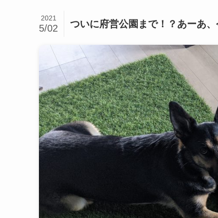
2021
ついに府営公園まで！？あーあ、
5/02