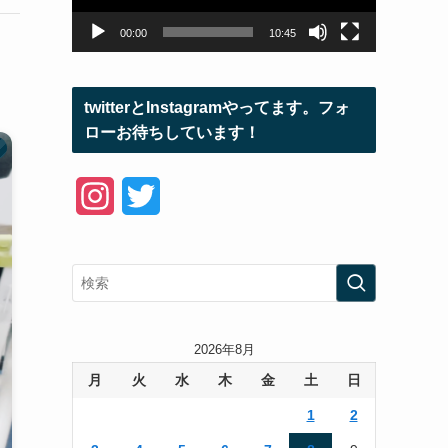
ヤ
ー
00:00
10:45
twitterとInstagramやってます。フォ
ローお待ちしています！
I
T
n
w
s
i
t
t
a
t
2026年8月
月
火
水
木
金
土
日
g
e
1
2
r
r