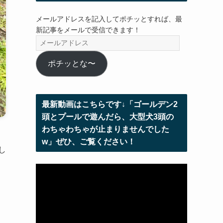
メールアドレスを記入してポチッとすれば、最
新記事をメールで受信できます！
メ
ー
ル
ポチッとな〜
ア
ド
レ
最新動画はこちらです↓「ゴールデン2
ス
頭とプールで遊んだら、大型犬3頭の
わちゃわちゃが止まりませんでした
w」ぜひ、ご覧ください！
し
動
画
プ
レ
ー