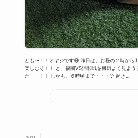
ども〜！！オヤジです😄 昨日は、お昼の２時から
楽しむぞ！！ と、福岡VS浦和戦を機嫌よく見よう
た！！！！ しかも、６時頃まで・・・💦 起き...
2021