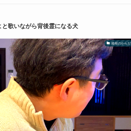
よと歌いながら背後霊になる犬
維桜のからだ