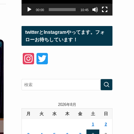
ヤ
ー
00:00
10:45
twitterとInstagramやってます。フォ
ローお待ちしています！
I
T
n
w
s
i
t
t
a
t
2026年8月
月
火
水
木
金
土
日
g
e
1
2
r
r