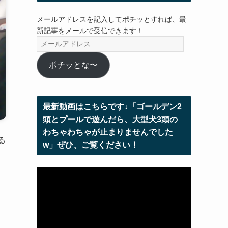
メールアドレスを記入してポチッとすれば、最
新記事をメールで受信できます！
メ
ー
ル
ポチッとな〜
ア
ド
レ
最新動画はこちらです↓「ゴールデン2
ス
頭とプールで遊んだら、大型犬3頭の
わちゃわちゃが止まりませんでした
る
w」ぜひ、ご覧ください！
動
画
プ
レ
ー