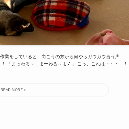
で作業をしていると、向こうの方から何やらガウガウ言う声
！ 「まっわる～ まーわる～よ🎵」 こっ、これは・・・！！