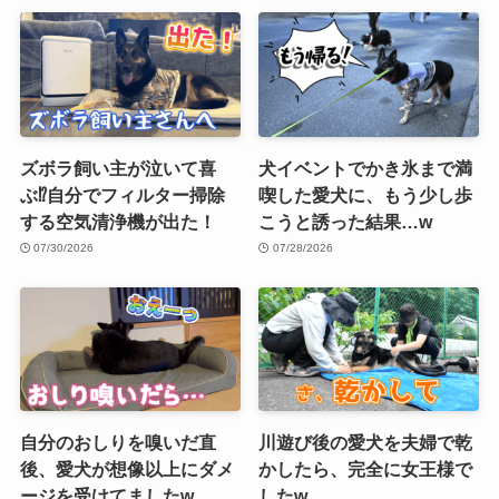
ズボラ飼い主が泣いて喜
犬イベントでかき氷まで満
ぶ⁉︎自分でフィルター掃除
喫した愛犬に、もう少し歩
する空気清浄機が出た！
こうと誘った結果…w
07/30/2026
07/28/2026
自分のおしりを嗅いだ直
川遊び後の愛犬を夫婦で乾
後、愛犬が想像以上にダメ
かしたら、完全に女王様で
ージを受けてましたw
したw