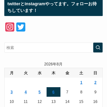
twitterとInstagramやってます。フォローお待
ちしています！
I
T
n
w
s
i
t
t
a
t
2026年8月
g
e
月
火
水
木
金
土
日
r
r
1
2
a
3
4
5
6
7
8
9
m
10
11
12
13
14
15
16