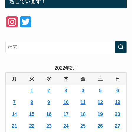
ちしています！
I
T
n
w
s
i
t
t
a
t
2022年2月
g
e
月
火
水
木
金
土
日
r
r
1
2
3
4
5
6
a
7
8
9
10
11
12
13
m
14
15
16
17
18
19
20
21
22
23
24
25
26
27