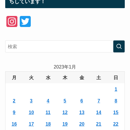
ちしています！
I
T
n
w
s
i
t
t
a
t
2023年1月
g
e
月
火
水
木
金
土
日
r
r
1
a
2
3
4
5
6
7
8
m
9
10
11
12
13
14
15
16
17
18
19
20
21
22