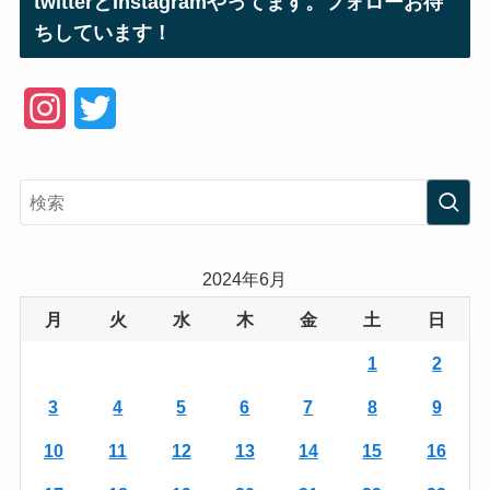
twitterとInstagramやってます。フォローお待
ちしています！
I
T
n
w
s
i
t
t
a
t
2024年6月
g
e
月
火
水
木
金
土
日
r
r
1
2
a
3
4
5
6
7
8
9
m
10
11
12
13
14
15
16