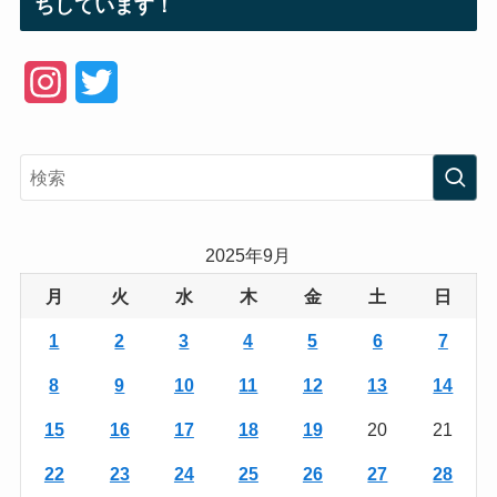
ちしています！
I
T
n
w
s
i
t
t
a
t
2025年9月
g
e
月
火
水
木
金
土
日
r
r
1
2
3
4
5
6
7
a
8
9
10
11
12
13
14
m
15
16
17
18
19
20
21
22
23
24
25
26
27
28