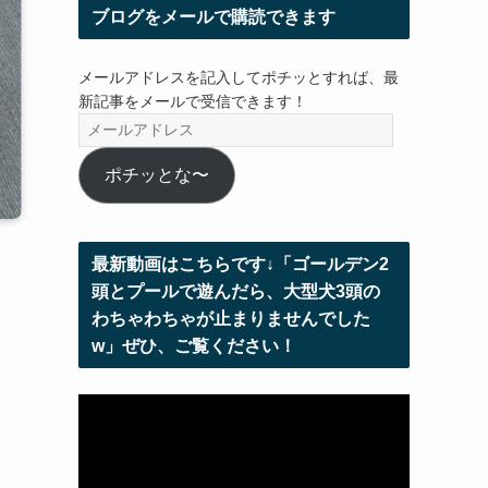
ブログをメールで購読できます
メールアドレスを記入してポチッとすれば、最
新記事をメールで受信できます！
メ
ー
ル
ポチッとな〜
ア
ド
レ
最新動画はこちらです↓「ゴールデン2
ス
頭とプールで遊んだら、大型犬3頭の
わちゃわちゃが止まりませんでした
w」ぜひ、ご覧ください！
動
画
プ
レ