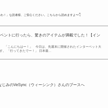
いわ！」な読者様、ご安心ください。こちらから読めますよ〜👇️
イベントに行ったら、驚きのアイテムが満載でした！【イン
】
。 「こんにちはー！」 今日は、先週末に開催されたインターペット大
す。 「行ってきたでー！」 日本最...
じみのVeSync（ウィーシンク）さんのブースへ