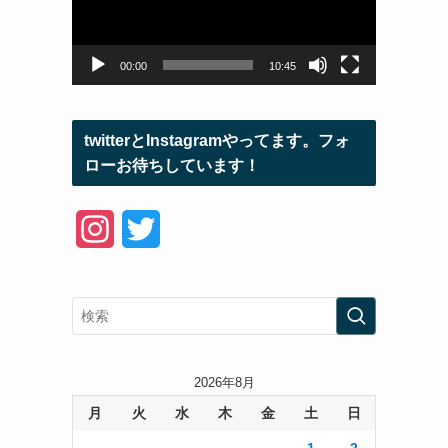
ー
ヤ
ー
00:00
10:45
twitterとInstagramやってます。フォ
ローお待ちしています！
I
T
n
w
s
i
t
t
a
t
2026年8月
月
火
水
木
金
土
日
g
e