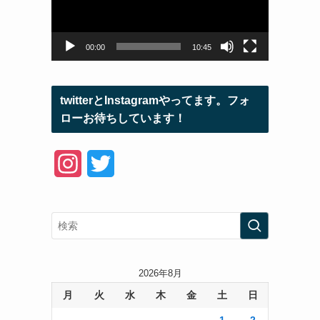
ー
ヤ
ー
00:00
10:45
twitterとInstagramやってます。フォ
ローお待ちしています！
I
T
n
w
s
i
t
t
a
t
2026年8月
月
火
水
木
金
土
日
g
e