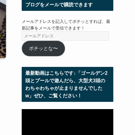
ブログをメールで購読できます
メールアドレスを記入してポチッとすれば、最
新記事をメールで受信できます！
メ
ー
ル
ポチッとな〜
ア
ド
レ
最新動画はこちらです↓「ゴールデン2
ス
頭とプールで遊んだら、大型犬3頭の
わちゃわちゃが止まりませんでした
w」ぜひ、ご覧ください！
動
画
プ
レ