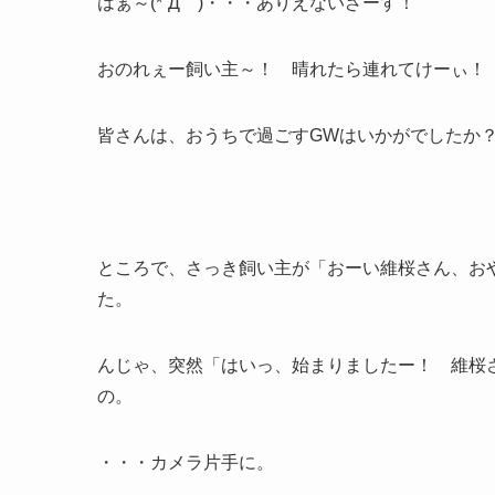
はぁ～(*´Д｀)・・・ありえないざーす！
おのれぇー飼い主～！ 晴れたら連れてけーぃ！
皆さんは、おうちで過ごすGWはいかがでしたか
ところで、さっき飼い主が「おーい維桜さん、お
た。
んじゃ、突然「はいっ、始まりましたー！ 維桜さ
の。
・・・カメラ片手に。