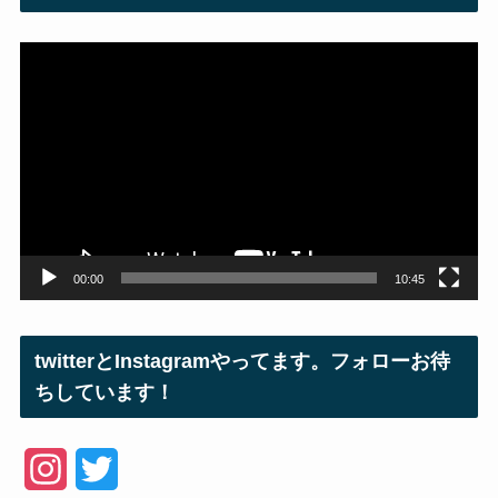
動
画
プ
レ
ー
ヤ
ー
00:00
10:45
twitterとInstagramやってます。フォローお待
ちしています！
I
T