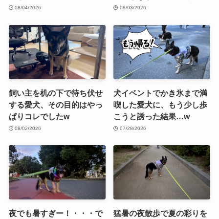
08/04/2026
08/03/2026
飼い主を机の下で待ち伏せ
犬イベントでかき氷まで満
する愛犬、その目的はやっ
喫した愛犬に、もう少し歩
ぱりコレでしたw
こうと誘った結果…w
08/02/2026
07/28/2026
夜でも暑すぎー！・・・で
猛暑の夜散歩で夏の彩りを