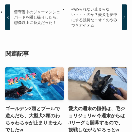
やめられない止まらな
留守番中のジャーマンシェ
い・・・のか？愛犬を夢中
パードを隠し撮りしたら、
にする独特なニオイのやみ
想像以上に番犬だった！
つきアイテム
関連記事
ゴールデン2頭とプールで
愛犬の週末の恒例は、毛ジ
遊んだら、大型犬3頭のわ
ョリジョリw 今週末からは
ちゃわちゃが止まりません
Jリーグも開幕するので、
でしたw
観戦しながらやろっとw