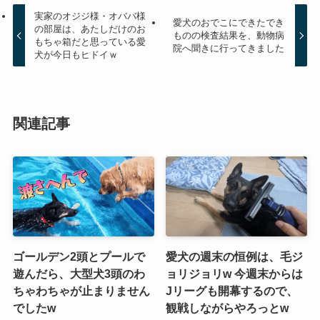
実家のオジジ様・オババ様
愛犬のおでこにできたでき
の部屋は、あたしだけのお
ものの検査結果を、動物病
もちゃ箱だと思っている愛
院へ聞きに行ってきました
犬が今日もヒドイｗ
関連記事
ゴールデン2頭とプールで
愛犬の週末の恒例は、毛ジ
遊んだら、大型犬3頭のわ
ョリジョリw 今週末からは
ちゃわちゃが止まりません
Jリーグも開幕するので、
でしたw
観戦しながらやろっとw