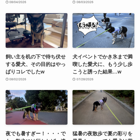
08/04/2026
08/03/2026
飼い主を机の下で待ち伏せ
犬イベントでかき氷まで満
する愛犬、その目的はやっ
喫した愛犬に、もう少し歩
ぱりコレでしたw
こうと誘った結果…w
08/02/2026
07/28/2026
夜でも暑すぎー！・・・で
猛暑の夜散歩で夏の彩りを