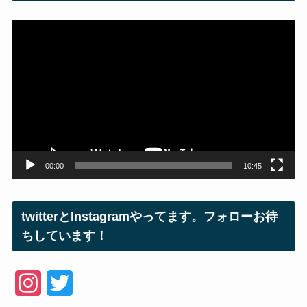
動
画
プ
レ
ー
ヤ
ー
00:00
10:45
twitterとInstagramやってます。フォローお待
ちしています！
I
T