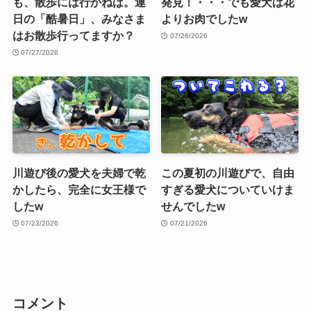
も、散歩には行かねば。連
発見！・・・でも愛犬は花
日の「酷暑日」、みなさま
よりお肉でしたw
はお散歩行ってますか？
07/26/2026
07/27/2026
川遊び後の愛犬を夫婦で乾
この夏初の川遊びで、自由
かしたら、完全に女王様で
すぎる愛犬についていけま
したw
せんでしたw
07/23/2026
07/21/2026
コメント