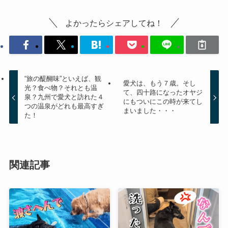
よかったらシェアしてね！
“旅の醍醐味”といえば、観
愛犬は、もう７歳。そし
光？食べ物？それとも温
て、四十路になったオヤジ
泉？九州で愛犬と訪れた４
にもついにこの時が来てし
つの温泉がどれも最高すぎ
まいました・・・
た！
関連記事