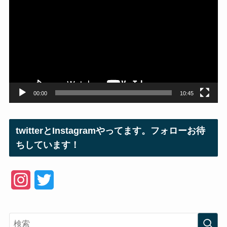
画
プ
レ
ー
ヤ
ー
00:00
10:45
twitterとInstagramやってます。フォローお待
ちしています！
I
T
n
w
s
i