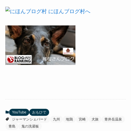
YouTube
おもひで
ジャーマンシェパード
九州
地鶏
宮崎
犬旅
青井岳温泉
青島
鬼の洗濯板