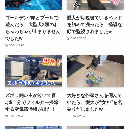
ゴールデン2頭とプールで
愛犬が毎晩寝ているベッド
遊んだら、大型犬3頭のわ
を初めて洗ったら、怪訝な
ちゃわちゃが止まりません
顔で監視されましたw
でしたw
08/01/2026
08/04/2026
ズボラ飼い主が泣いて喜
大好きな作家さんを偲んで
ぶ⁉︎自分でフィルター掃除
いたら、愛犬が“女神”を名
する空気清浄機が出た！
乗りだしましたw
07/30/2026
07/29/2026