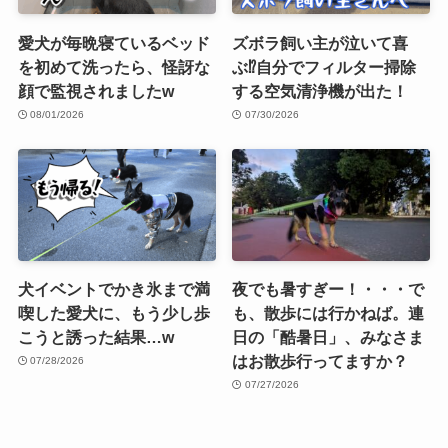
愛犬が毎晩寝ているベッド
ズボラ飼い主が泣いて喜
を初めて洗ったら、怪訝な
ぶ⁉︎自分でフィルター掃除
顔で監視されましたw
する空気清浄機が出た！
08/01/2026
07/30/2026
犬イベントでかき氷まで満
夜でも暑すぎー！・・・で
喫した愛犬に、もう少し歩
も、散歩には行かねば。連
こうと誘った結果…w
日の「酷暑日」、みなさま
はお散歩行ってますか？
07/28/2026
07/27/2026