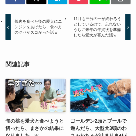
11月も三分の一が終わろう
焼肉を食べた後の愛犬にニ
としているので、忘れない
ンジンをあげたら、食べ方
うちに来年の年賀状を準備
のクセがスゴかった話ｗ
したら愛犬が喜んだ話ｗ
関連記事
旬の桃を愛犬と食べようと
ゴールデン2頭とプールで
切ったら、まさかの結果に
遊んだら、大型犬3頭のわ
なりました…w
ちゃわちゃが止まりません