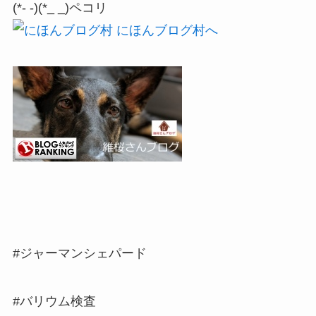
(*- -)(*_ _)ペコリ
#ジャーマンシェパード
#バリウム検査