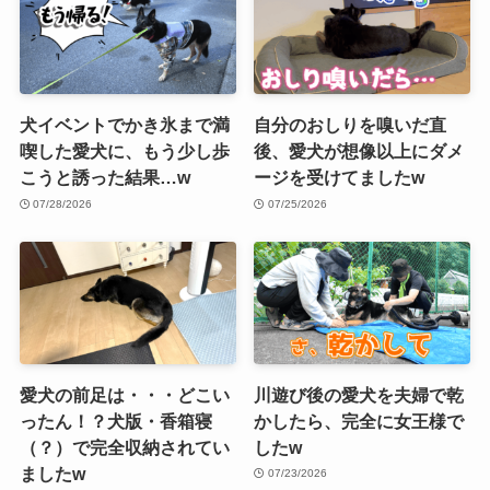
犬イベントでかき氷まで満
自分のおしりを嗅いだ直
喫した愛犬に、もう少し歩
後、愛犬が想像以上にダメ
こうと誘った結果…w
ージを受けてましたw
07/28/2026
07/25/2026
愛犬の前足は・・・どこい
川遊び後の愛犬を夫婦で乾
ったん！？犬版・香箱寝
かしたら、完全に女王様で
（？）で完全収納されてい
したw
ましたw
07/23/2026