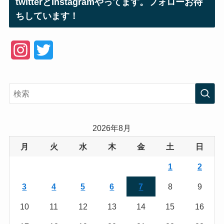
twitterとInstagramやってます。フォローお待
ちしています！
I
T
n
w
s
i
t
t
a
t
2026年8月
g
e
月
火
水
木
金
土
日
r
r
1
2
a
3
4
5
6
7
8
9
m
10
11
12
13
14
15
16