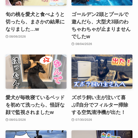
旬の桃を愛犬と食べようと
ゴールデン2頭とプールで
切ったら、まさかの結果に
遊んだら、大型犬3頭のわ
なりました…w
ちゃわちゃが止まりません
でしたw
08/06/2026
08/04/2026
愛犬が毎晩寝ているベッド
ズボラ飼い主が泣いて喜
を初めて洗ったら、怪訝な
ぶ⁉︎自分でフィルター掃除
顔で監視されましたw
する空気清浄機が出た！
08/01/2026
07/30/2026