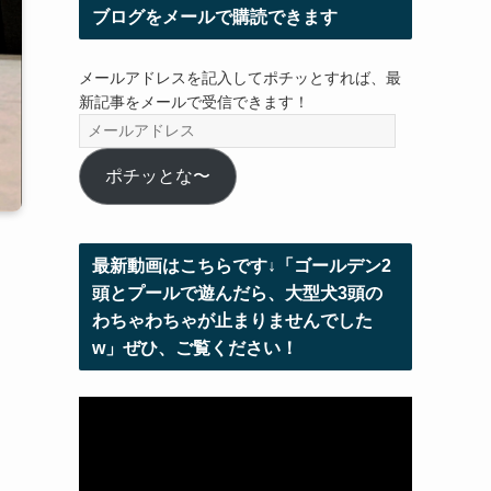
ブログをメールで購読できます
メールアドレスを記入してポチッとすれば、最
新記事をメールで受信できます！
メ
ー
ル
ポチッとな〜
ア
ド
レ
最新動画はこちらです↓「ゴールデン2
ス
頭とプールで遊んだら、大型犬3頭の
わちゃわちゃが止まりませんでした
w」ぜひ、ご覧ください！
動
画
プ
レ