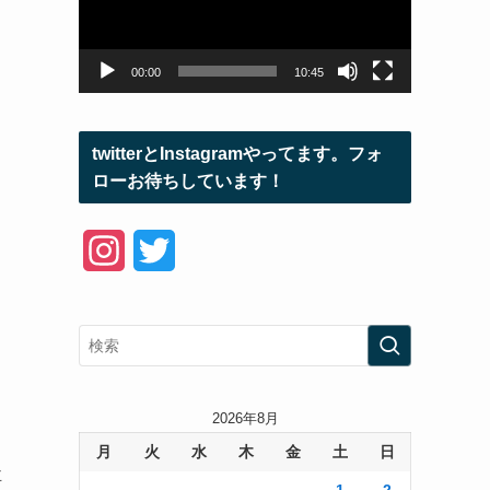
ー
ヤ
ー
00:00
10:45
twitterとInstagramやってます。フォ
ローお待ちしています！
I
T
n
w
s
i
t
t
a
t
2026年8月
月
火
水
木
金
土
日
g
e
主