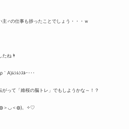
い主♂の仕事も捗ったことでしょう・・・ｗ
たね🌂
)ﾑｼﾑｼｽﾙｰ･･･
転がって「維桜の脳トレ」でもしようかな～！？
◍＞◡＜◍)。✧♡