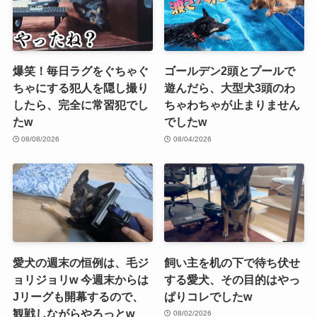
爆笑！毎日ラグをぐちゃぐ
ゴールデン2頭とプールで
ちゃにする犯人を隠し撮り
遊んだら、大型犬3頭のわ
したら、完全に常習犯でし
ちゃわちゃが止まりません
たw
でしたw
08/08/2026
08/04/2026
愛犬の週末の恒例は、毛ジ
飼い主を机の下で待ち伏せ
ョリジョリw 今週末からは
する愛犬、その目的はやっ
Jリーグも開幕するので、
ぱりコレでしたw
観戦しながらやろっとw
08/02/2026