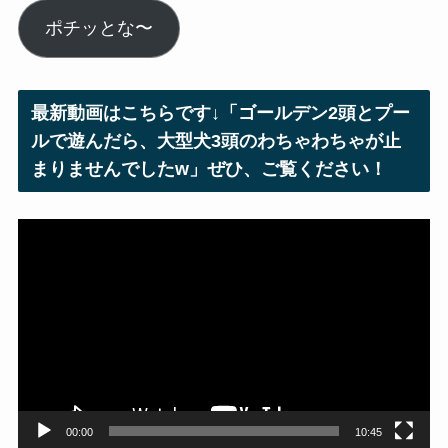
ル
ポチッとな〜
ア
ド
レ
最新動画はこちらです↓「ゴールデン2頭とプー
ス
ルで遊んだら、大型犬3頭のわちゃわちゃが止
まりませんでしたw」ぜひ、ご覧ください！
動
画
プ
レ
ー
ヤ
ー
00:00
10:45