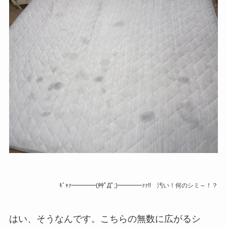
ｷﾞｬｧ━━━━(艸ﾟДﾟ;)━━━━ｧｧ!! 汚い！何のシミ～！？
はい、そうなんです。こちらの無数に広がるシ