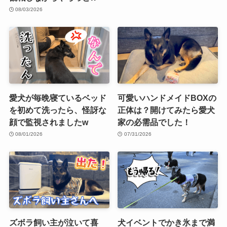
08/03/2026
愛犬が毎晩寝ているベッド
可愛いハンドメイドBOXの
を初めて洗ったら、怪訝な
正体は？開けてみたら愛犬
顔で監視されましたw
家の必需品でした！
08/01/2026
07/31/2026
ズボラ飼い主が泣いて喜
犬イベントでかき氷まで満