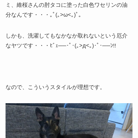
ミ、維桜さんの肘タコに塗った白色ワセリンの油
分なんです・・・｡ﾟ(｡>ω<｡)ﾟ｡
しかも、洗濯してもなかなか取れないという厄介
なヤツです・・・ﾋﾞｪ──･ﾟ･(｡>д<｡)･ﾟ･──ﾝ!!
なので、こういうスタイルが理想です。