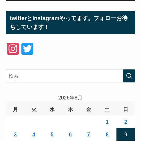
twitterとInstagramやってます。フォローお待
ちしています！
I
T
n
w
s
i
t
t
a
t
2026年8月
g
e
月
火
水
木
金
土
日
r
r
1
2
a
3
4
5
6
7
8
9