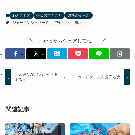
わんこもの
今日のできごと
維桜のからだ
ジャーマンシェパード
ワセリン
靴下
よかったらシェアしてね！
一人遊びがバレたら○○化
カードゲームを見守る犬
する犬
関連記事