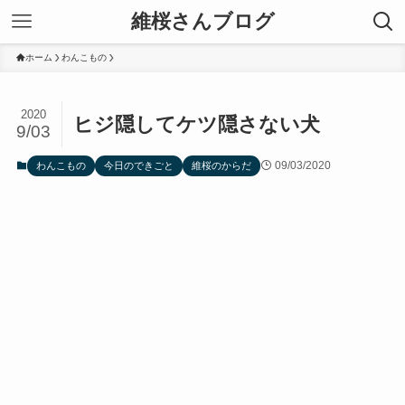
維桜さんブログ
ホーム
わんこもの
2020
ヒジ隠してケツ隠さない犬
9/03
09/03/2020
わんこもの
今日のできごと
維桜のからだ