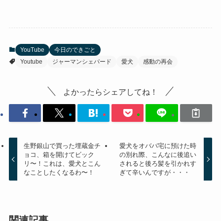
YouTube
今日のできごと
Youtube
ジャーマンシェパード
愛犬
感動の再会
よかったらシェアしてね！
生野銀山で買った埋蔵金チ
愛犬をオババ宅に預けた時
ョコ、箱を開けてビック
の別れ際、こんなに後追い
リ〜！これは、愛犬とこん
されると後ろ髪を引かれす
なことしたくなるわ〜！
ぎて辛いんですが・・・
関連記事