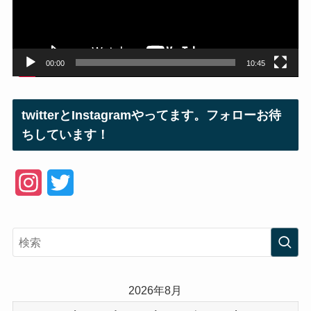
ヤ
ー
00:00
10:45
twitterとInstagramやってます。フォローお待
ちしています！
I
T
n
w
s
i
t
t
a
t
2026年8月