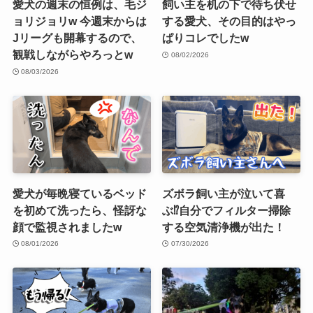
愛犬の週末の恒例は、毛ジ
飼い主を机の下で待ち伏せ
ョリジョリw 今週末からは
する愛犬、その目的はやっ
Jリーグも開幕するので、
ぱりコレでしたw
観戦しながらやろっとw
08/02/2026
08/03/2026
愛犬が毎晩寝ているベッド
ズボラ飼い主が泣いて喜
を初めて洗ったら、怪訝な
ぶ⁉︎自分でフィルター掃除
顔で監視されましたw
する空気清浄機が出た！
08/01/2026
07/30/2026