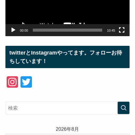
ヤ
ー
00:00
10:45
twitterとInstagramやってます。フォローお待
ちしています！
I
T
n
w
s
i
t
t
a
t
2026年8月