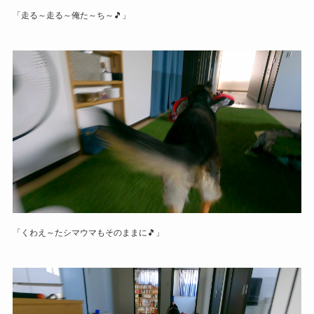
「走る～走る～俺た～ち～🎵」
「くわえ～たシマウマもそのままに🎵」