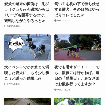
愛犬の週末の恒例は、毛ジ
飼い主を机の下で待ち伏せ
ョリジョリw 今週末からは
する愛犬、その目的はやっ
Jリーグも開幕するので、
ぱりコレでしたw
観戦しながらやろっとw
08/02/2026
08/03/2026
犬イベントでかき氷まで満
夜でも暑すぎー！・・・で
喫した愛犬に、もう少し歩
も、散歩には行かねば。連
こうと誘った結果…w
日の「酷暑日」、みなさま
はお散歩行ってますか？
07/28/2026
07/27/2026