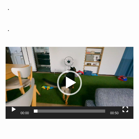
・
・
動
画
プ
レ
ー
ヤ
ー
00:00
00:50